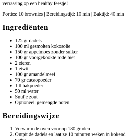
verrassing op een healthy feestje!
Porties: 10 brownies | Bereidingstijd: 10 min | Baktijd: 40 min
Ingrediënten
125 gr dadels
100 ml gesmolten kokosolie
150 gr appelmoes zonder suiker
100 gr voorgekookte rode biet
2 eieren
1 eiwit
100 gr amandelmeel
70 gr cacaopoeder
1 tl bakpoeder
50 ml water
Snufje zout
Optioneel: gemengde noten
Bereidingswijze
Verwarm de oven voor op 180 graden.
Ontpit de dadels en laat ze 10 minuten weken in kokend
water.