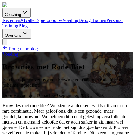
Coaching
Recepten
Afvallen
Spieropbouw
Voeding
Droog Trainen
Personal
Training
Blog
Over Ons
Terug naar blog
Voeding
Brownies met Rode Biet
Een heerlijke en verrassende brownie gemaakt met rode biet als
geheime ingrediënt!
Door
Ruggengraat Coach
·
30 september 2019
Brownies met rode biet? We zien je al denken, wat is dit voor een
rare combinatie. Maar geloof ons, dit is een gezonde, maar
goddelijke brownie! We hebben dit recept getest bij verschillende
mensen en niemand geloofde dat er geen suiker in zit, maar wel
groente. De brownies met rode biet zijn dus goedgekeurd. Probeer
ze zelf eens te maken bij vrienden of familie. Dit is een aangename