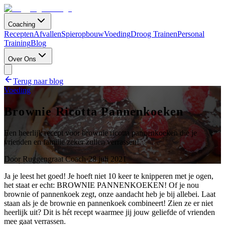
Coaching
Recepten
Afvallen
Spieropbouw
Voeding
Droog Trainen
Personal
Training
Blog
Over Ons
Terug naar blog
Voeding
Brownie Ricotta Pannenkoeken
Een heerlijk recept voor brownie ricotta pannenkoeken die je
vrienden en familie zeker zullen verrassen!
Door
Ruggengraat Coach
·
28 juli 2021
Ja je leest het goed! Je hoeft niet 10 keer te knipperen met je ogen,
het staat er echt: BROWNIE PANNENKOEKEN! Of je nou
brownie of pannenkoek zegt, onze aandacht heb je bij allebei. Laat
staan als je de brownie en pannenkoek combineert! Zien ze er niet
heerlijk uit? Dit is hét recept waarmee jij jouw geliefde of vrienden
mee gaat verrassen.