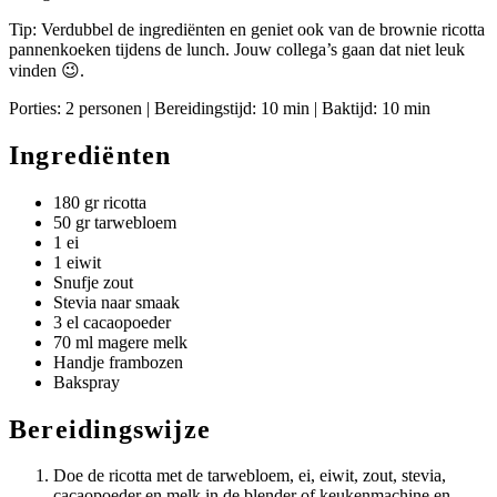
Tip: Verdubbel de ingrediënten en geniet ook van de brownie ricotta
pannenkoeken tijdens de lunch. Jouw collega’s gaan dat niet leuk
vinden 😉.
Porties: 2 personen | Bereidingstijd: 10 min | Baktijd: 10 min
Ingrediënten
180 gr ricotta
50 gr tarwebloem
1 ei
1 eiwit
Snufje zout
Stevia naar smaak
3 el cacaopoeder
70 ml magere melk
Handje frambozen
Bakspray
Bereidingswijze
Doe de ricotta met de tarwebloem, ei, eiwit, zout, stevia,
cacaopoeder en melk in de blender of keukenmachine en