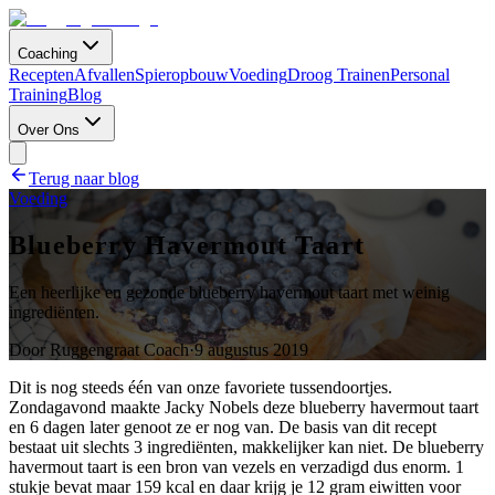
Coaching
Recepten
Afvallen
Spieropbouw
Voeding
Droog Trainen
Personal
Training
Blog
Over Ons
Terug naar blog
Voeding
Blueberry Havermout Taart
Een heerlijke en gezonde blueberry havermout taart met weinig
ingrediënten.
Door
Ruggengraat Coach
·
9 augustus 2019
Dit is nog steeds één van onze favoriete tussendoortjes.
Zondagavond maakte Jacky Nobels deze blueberry havermout taart
en 6 dagen later genoot ze er nog van. De basis van dit recept
bestaat uit slechts 3 ingrediënten, makkelijker kan niet. De blueberry
havermout taart is een bron van vezels en verzadigd dus enorm. 1
stukje bevat maar 159 kcal en daar krijg je 12 gram eiwitten voor