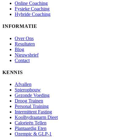
Online Coaching
Fysieke Coaching
Hybride Coaching
INFORMATIE
Over Ons
Resultaten
Blog
Nieuwsbrief
Contact
KENNIS
Afvallen
Spieropbouw
Gezonde Voeding
Droog Trainen
Personal Training
Intermittent Fasting
Koolhydraatarm Dieet
Calorieën Tellen
Plantaardig Eten
Ozempic & GLP-1