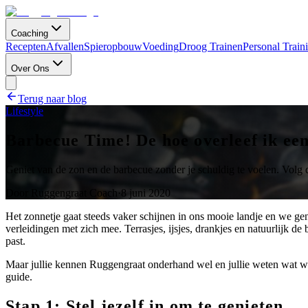
Coaching
Recepten
Afvallen
Spieropbouw
Voeding
Droog Trainen
Personal Train
Over Ons
Terug naar blog
Lifestyle
Barbecue Time! De hoe overleef ik ee
Geniet van de zon en de barbecue zonder je schuldig te voelen. Volg
Door
Ruggengraat Coach
·
8 juni 2020
Het zonnetje gaat steeds vaker schijnen in ons mooie landje en we gen
verleidingen met zich mee. Terrasjes, ijsjes, drankjes en natuurlijk d
past.
Maar jullie kennen Ruggengraat onderhand wel en jullie weten wat wij
guide.
Stap 1: Stel jezelf in om te genieten