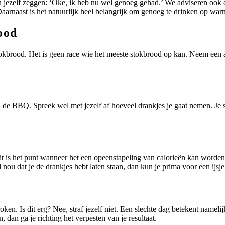
n jezelf zeggen: ‘Oke, ik heb nu wel genoeg gehad.’ We adviseren ook o
Daarnaast is het natuurlijk heel belangrijk om genoeg te drinken op wa
ood
kbrood. Het is geen race wie het meeste stokbrood op kan. Neem een aa
j de BBQ. Spreek wel met jezelf af hoeveel drankjes je gaat nemen. Je s
Dit is het punt wanneer het een opeenstapeling van calorieën kan word
tel nou dat je de drankjes hebt laten staan, dan kun je prima voor een ijs
en. Is dit erg? Nee, straf jezelf niet. Een slechte dag betekent namelijk 
, dan ga je richting het verpesten van je resultaat.