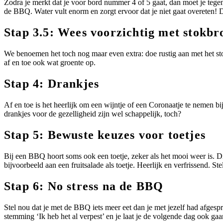
Zodra je merkt dat je voor bord nummer 4 of 5 gaat, dan moet je tege
de BBQ. Water vult enorm en zorgt ervoor dat je niet gaat overeten! 
Stap 3.5: Wees voorzichtig met stokbr
We benoemen het toch nog maar even extra: doe rustig aan met het sto
af en toe ook wat groente op.
Stap 4: Drankjes
Af en toe is het heerlijk om een wijntje of een Coronaatje te nemen bi
drankjes voor de gezelligheid zijn wel schappelijk, toch?
Stap 5: Bewuste keuzes voor toetjes
Bij een BBQ hoort soms ook een toetje, zeker als het mooi weer is. 
bijvoorbeeld aan een fruitsalade als toetje. Heerlijk en verfrissend. S
Stap 6: No stress na de BBQ
Stel nou dat je met de BBQ iets meer eet dan je met jezelf had afgesprok
stemming ‘Ik heb het al verpest’ en je laat je de volgende dag ook gaan