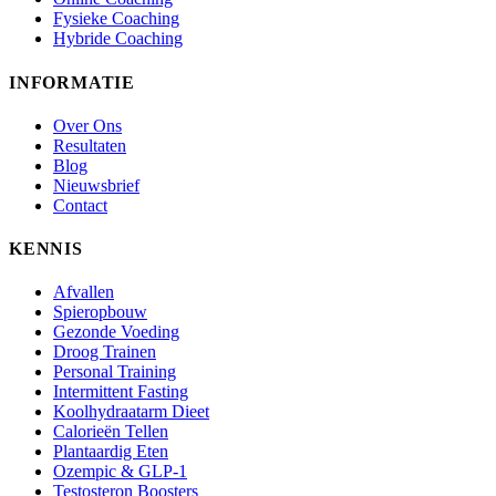
Fysieke Coaching
Hybride Coaching
INFORMATIE
Over Ons
Resultaten
Blog
Nieuwsbrief
Contact
KENNIS
Afvallen
Spieropbouw
Gezonde Voeding
Droog Trainen
Personal Training
Intermittent Fasting
Koolhydraatarm Dieet
Calorieën Tellen
Plantaardig Eten
Ozempic & GLP-1
Testosteron Boosters