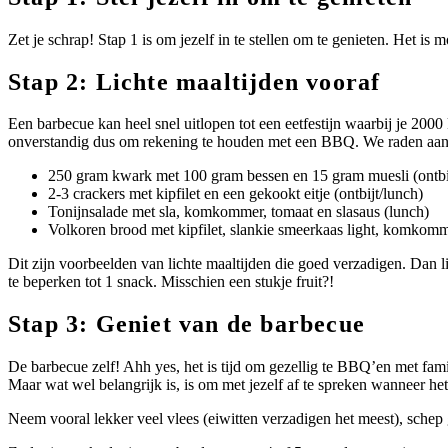
Zet je schrap! Stap 1 is om jezelf in te stellen om te genieten. Het is 
Stap 2: Lichte maaltijden vooraf
Een barbecue kan heel snel uitlopen tot een eetfestijn waarbij je 2000
onverstandig dus om rekening te houden met een BBQ. We raden aan o
250 gram kwark met 100 gram bessen en 15 gram muesli (ontbi
2-3 crackers met kipfilet en een gekookt eitje (ontbijt/lunch)
Tonijnsalade met sla, komkommer, tomaat en slasaus (lunch)
Volkoren brood met kipfilet, slankie smeerkaas light, komkomm
Dit zijn voorbeelden van lichte maaltijden die goed verzadigen. Dan 
te beperken tot 1 snack. Misschien een stukje fruit?!
Stap 3: Geniet van de barbecue
De barbecue zelf! Ahh yes, het is tijd om gezellig te BBQ’en met famil
Maar wat wel belangrijk is, is om met jezelf af te spreken wanneer het
Neem vooral lekker veel vlees (eiwitten verzadigen het meest), schep 