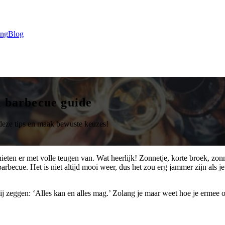
ing
Blog
n barbecue guide
 deze tips en maak bewuste keuzes!
ieten er met volle teugen van. Wat heerlijk! Zonnetje, korte broek, zo
e barbecue. Het is niet altijd mooi weer, dus het zou erg jammer zijn a
 zeggen: ‘Alles kan en alles mag.’ Zolang je maar weet hoe je ermee o