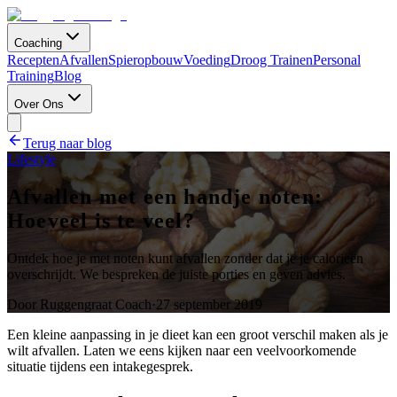
Coaching
Recepten
Afvallen
Spieropbouw
Voeding
Droog Trainen
Personal
Training
Blog
Over Ons
Terug naar blog
Lifestyle
Afvallen met een handje noten:
Hoeveel is te veel?
Ontdek hoe je met noten kunt afvallen zonder dat je je calorieën
overschrijdt. We bespreken de juiste porties en geven advies.
Door
Ruggengraat Coach
·
27 september 2019
Een kleine aanpassing in je dieet kan een groot verschil maken als je
wilt afvallen. Laten we eens kijken naar een veelvoorkomende
situatie tijdens een intakegesprek.