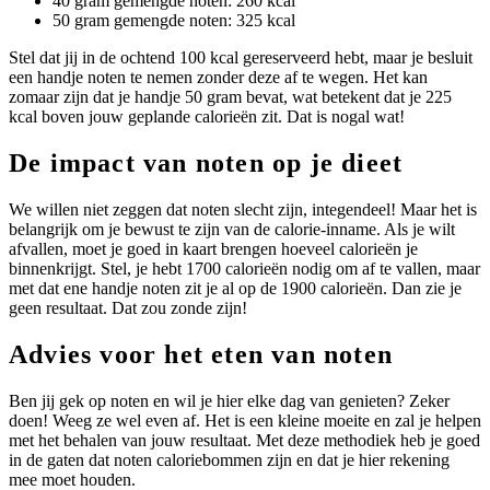
40 gram gemengde noten: 260 kcal
50 gram gemengde noten: 325 kcal
Stel dat jij in de ochtend 100 kcal gereserveerd hebt, maar je besluit
een handje noten te nemen zonder deze af te wegen. Het kan
zomaar zijn dat je handje 50 gram bevat, wat betekent dat je 225
kcal boven jouw geplande calorieën zit. Dat is nogal wat!
De impact van noten op je dieet
We willen niet zeggen dat noten slecht zijn, integendeel! Maar het is
belangrijk om je bewust te zijn van de calorie-inname. Als je wilt
afvallen, moet je goed in kaart brengen hoeveel calorieën je
binnenkrijgt. Stel, je hebt 1700 calorieën nodig om af te vallen, maar
met dat ene handje noten zit je al op de 1900 calorieën. Dan zie je
geen resultaat. Dat zou zonde zijn!
Advies voor het eten van noten
Ben jij gek op noten en wil je hier elke dag van genieten? Zeker
doen! Weeg ze wel even af. Het is een kleine moeite en zal je helpen
met het behalen van jouw resultaat. Met deze methodiek heb je goed
in de gaten dat noten caloriebommen zijn en dat je hier rekening
mee moet houden.