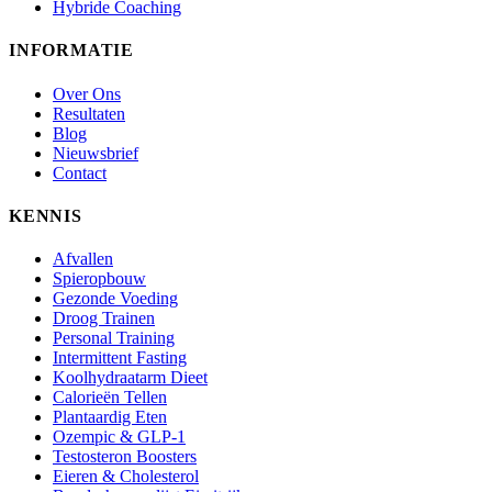
Hybride Coaching
INFORMATIE
Over Ons
Resultaten
Blog
Nieuwsbrief
Contact
KENNIS
Afvallen
Spieropbouw
Gezonde Voeding
Droog Trainen
Personal Training
Intermittent Fasting
Koolhydraatarm Dieet
Calorieën Tellen
Plantaardig Eten
Ozempic & GLP-1
Testosteron Boosters
Eieren & Cholesterol