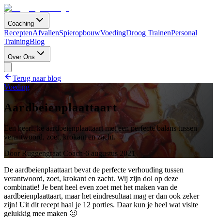
Coaching
Recepten
Afvallen
Spieropbouw
Voeding
Droog Trainen
Personal
Training
Blog
Over Ons
Terug naar blog
Voeding
Aardbeienplaattaart
Een heerlijke aardbeienplaattaart met een perfecte balans tussen
verantwoord, zoet, krokant en zacht.
Door
Ruggengraat Coach
·
6 augustus 2021
De aardbeienplaattaart bevat de perfecte verhouding tussen
verantwoord, zoet, krokant en zacht. Wij zijn dol op deze
combinatie! Je bent heel even zoet met het maken van de
aardbeienplaattaart, maar het eindresultaat mag er dan ook zeker
zijn! Uit dit recept haal je 12 porties. Daar kun je heel wat visite
gelukkig mee maken 🙂