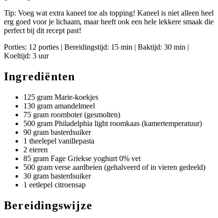
Tip: Voeg wat extra kaneel toe als topping! Kaneel is niet alleen heel
erg goed voor je lichaam, maar heeft ook een hele lekkere smaak die
perfect bij dit recept past!
Porties: 12 porties | Bereidingstijd: 15 min | Baktijd: 30 min |
Koeltijd: 3 uur
Ingrediënten
125 gram Marie-koekjes
130 gram amandelmeel
75 gram roomboter (gesmolten)
500 gram Philadelphia light roomkaas (kamertemperatuur)
90 gram basterdsuiker
1 theelepel vanillepasta
2 eieren
85 gram Fage Griekse yoghurt 0% vet
500 gram verse aardbeien (gehalveerd of in vieren gedeeld)
30 gram basterdsuiker
1 eetlepel citroensap
Bereidingswijze