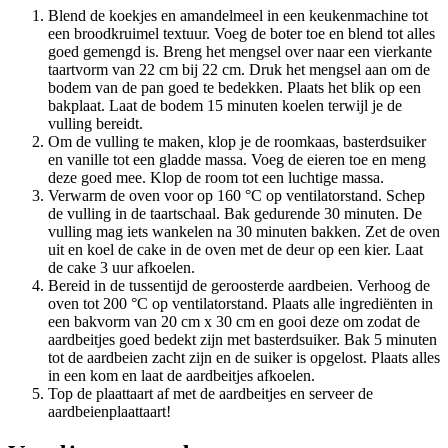
Blend de koekjes en amandelmeel in een keukenmachine tot
een broodkruimel textuur. Voeg de boter toe en blend tot alles
goed gemengd is. Breng het mengsel over naar een vierkante
taartvorm van 22 cm bij 22 cm. Druk het mengsel aan om de
bodem van de pan goed te bedekken. Plaats het blik op een
bakplaat. Laat de bodem 15 minuten koelen terwijl je de
vulling bereidt.
Om de vulling te maken, klop je de roomkaas, basterdsuiker
en vanille tot een gladde massa. Voeg de eieren toe en meng
deze goed mee. Klop de room tot een luchtige massa.
Verwarm de oven voor op 160 °C op ventilatorstand. Schep
de vulling in de taartschaal. Bak gedurende 30 minuten. De
vulling mag iets wankelen na 30 minuten bakken. Zet de oven
uit en koel de cake in de oven met de deur op een kier. Laat
de cake 3 uur afkoelen.
Bereid in de tussentijd de geroosterde aardbeien. Verhoog de
oven tot 200 °C op ventilatorstand. Plaats alle ingrediënten in
een bakvorm van 20 cm x 30 cm en gooi deze om zodat de
aardbeitjes goed bedekt zijn met basterdsuiker. Bak 5 minuten
tot de aardbeien zacht zijn en de suiker is opgelost. Plaats alles
in een kom en laat de aardbeitjes afkoelen.
Top de plaattaart af met de aardbeitjes en serveer de
aardbeienplaattaart!