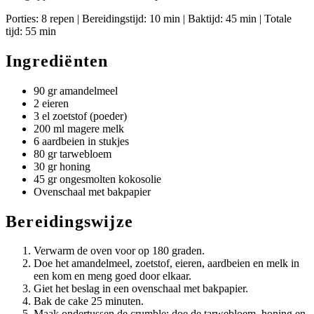
Porties: 8 repen | Bereidingstijd: 10 min | Baktijd: 45 min | Totale
tijd: 55 min
Ingrediënten
90 gr amandelmeel
2 eieren
3 el zoetstof (poeder)
200 ml magere melk
6 aardbeien in stukjes
80 gr tarwebloem
30 gr honing
45 gr ongesmolten kokosolie
Ovenschaal met bakpapier
Bereidingswijze
Verwarm de oven voor op 180 graden.
Doe het amandelmeel, zoetstof, eieren, aardbeien en melk in
een kom en meng goed door elkaar.
Giet het beslag in een ovenschaal met bakpapier.
Bak de cake 25 minuten.
Maak ondertussen de crumble: doe de tarwebloem, honing en