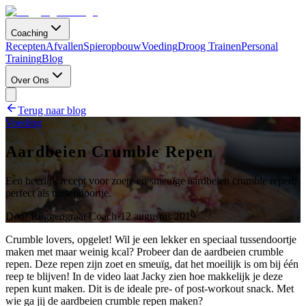
Coaching
Recepten
Afvallen
Spieropbouw
Voeding
Droog Trainen
Personal
Training
Blog
Over Ons
Terug naar blog
Voeding
Aardbeien Crumble Repen
Een heerlijk recept voor zoete en smeuïge aardbeien crumble repen,
perfect als tussendoortje.
Door
Ruggengraat Coach
·
12 augustus 2019
Crumble lovers, opgelet! Wil je een lekker en speciaal tussendoortje
maken met maar weinig kcal? Probeer dan de aardbeien crumble
repen. Deze repen zijn zoet en smeuïg, dat het moeilijk is om bij één
reep te blijven! In de video laat Jacky zien hoe makkelijk je deze
repen kunt maken. Dit is de ideale pre- of post-workout snack. Met
wie ga jij de aardbeien crumble repen maken?