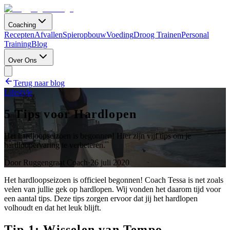
Coaching
Recepten
Afvallen
Spieropbouw
Voeding
Droog Trainen
Personal
Training
Blog
Over Ons
Terug naar blog
Lifestyle
5 Tips voor Hardlopen
Het hardloopseizoen is begonnen! Hier zijn vijf tips om je
hardloopervaring te verbeteren.
Door
Ruggengraat Coach
·
26 juli 2020
Het hardloopseizoen is officieel begonnen! Coach Tessa is net zoals
velen van jullie gek op hardlopen. Wij vonden het daarom tijd voor
een aantal tips. Deze tips zorgen ervoor dat jij het hardlopen
volhoudt en dat het leuk blijft.
Tip 1: Wisselen van Tempo