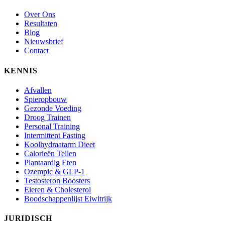
Over Ons
Resultaten
Blog
Nieuwsbrief
Contact
KENNIS
Afvallen
Spieropbouw
Gezonde Voeding
Droog Trainen
Personal Training
Intermittent Fasting
Koolhydraatarm Dieet
Calorieën Tellen
Plantaardig Eten
Ozempic & GLP-1
Testosteron Boosters
Eieren & Cholesterol
Boodschappenlijst Eiwitrijk
JURIDISCH