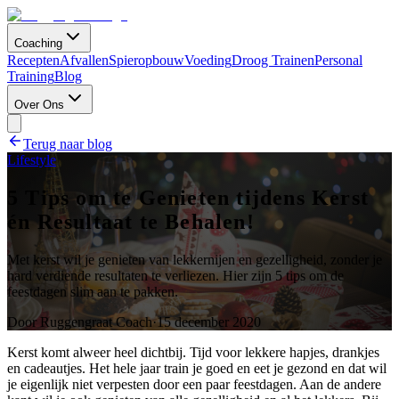
Coaching
Recepten
Afvallen
Spieropbouw
Voeding
Droog Trainen
Personal
Training
Blog
Over Ons
Terug naar blog
Lifestyle
5 Tips om te Genieten tijdens Kerst
én Resultaat te Behalen!
Met kerst wil je genieten van lekkernijen en gezelligheid, zonder je
hard verdiende resultaten te verliezen. Hier zijn 5 tips om de
feestdagen slim aan te pakken.
Door
Ruggengraat Coach
·
15 december 2020
Kerst komt alweer heel dichtbij. Tijd voor lekkere hapjes, drankjes
en cadeautjes. Het hele jaar train je goed en eet je gezond en dat wil
je eigenlijk niet verpesten door een paar feestdagen. Aan de andere