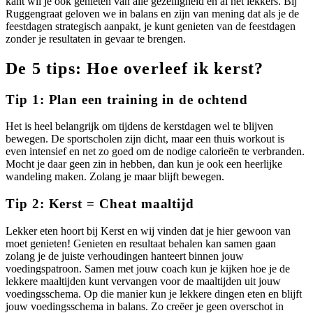
kant wil je ook genieten van alle gezelligheid en al het lekkers. Bij
Ruggengraat geloven we in balans en zijn van mening dat als je de
feestdagen strategisch aanpakt, je kunt genieten van de feestdagen
zonder je resultaten in gevaar te brengen.
De 5 tips: Hoe overleef ik kerst?
Tip 1: Plan een training in de ochtend
Het is heel belangrijk om tijdens de kerstdagen wel te blijven
bewegen. De sportscholen zijn dicht, maar een thuis workout is
even intensief en net zo goed om de nodige calorieën te verbranden.
Mocht je daar geen zin in hebben, dan kun je ook een heerlijke
wandeling maken. Zolang je maar blijft bewegen.
Tip 2: Kerst = Cheat maaltijd
Lekker eten hoort bij Kerst en wij vinden dat je hier gewoon van
moet genieten! Genieten en resultaat behalen kan samen gaan
zolang je de juiste verhoudingen hanteert binnen jouw
voedingspatroon. Samen met jouw coach kun je kijken hoe je de
lekkere maaltijden kunt vervangen voor de maaltijden uit jouw
voedingsschema. Op die manier kun je lekkere dingen eten en blijft
jouw voedingsschema in balans. Zo creëer je geen overschot in