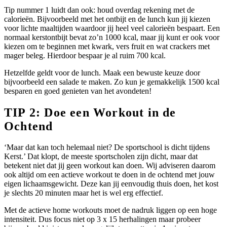
Tip nummer 1 luidt dan ook: houd overdag rekening met de
calorieën. Bijvoorbeeld met het ontbijt en de lunch kun jij kiezen
voor lichte maaltijden waardoor jij heel veel calorieën bespaart. Een
normaal kerstontbijt bevat zo’n 1000 kcal, maar jij kunt er ook voor
kiezen om te beginnen met kwark, vers fruit en wat crackers met
mager beleg. Hierdoor bespaar je al ruim 700 kcal.
Hetzelfde geldt voor de lunch. Maak een bewuste keuze door
bijvoorbeeld een salade te maken. Zo kun je gemakkelijk 1500 kcal
besparen en goed genieten van het avondeten!
TIP 2: Doe een Workout in de
Ochtend
‘Maar dat kan toch helemaal niet? De sportschool is dicht tijdens
Kerst.’ Dat klopt, de meeste sportscholen zijn dicht, maar dat
betekent niet dat jij geen workout kan doen. Wij adviseren daarom
ook altijd om een actieve workout te doen in de ochtend met jouw
eigen lichaamsgewicht. Deze kan jij eenvoudig thuis doen, het kost
je slechts 20 minuten maar het is wel erg effectief.
Met de actieve home workouts moet de nadruk liggen op een hoge
intensiteit. Dus focus niet op 3 x 15 herhalingen maar probeer