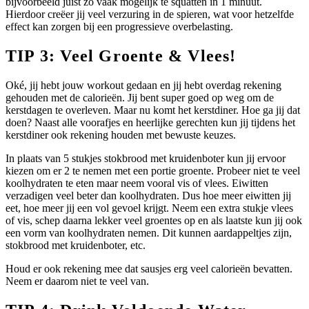
bijvoorbeeld juist zo vaak mogelijk te squatten in 1 minuut.
Hierdoor creëer jij veel verzuring in de spieren, wat voor hetzelfde
effect kan zorgen bij een progressieve overbelasting.
TIP 3: Veel Groente & Vlees!
Oké, jij hebt jouw workout gedaan en jij hebt overdag rekening
gehouden met de calorieën. Jij bent super goed op weg om de
kerstdagen te overleven. Maar nu komt het kerstdiner. Hoe ga jij dat
doen? Naast alle voorafjes en heerlijke gerechten kun jij tijdens het
kerstdiner ook rekening houden met bewuste keuzes.
In plaats van 5 stukjes stokbrood met kruidenboter kun jij ervoor
kiezen om er 2 te nemen met een portie groente. Probeer niet te veel
koolhydraten te eten maar neem vooral vis of vlees. Eiwitten
verzadigen veel beter dan koolhydraten. Dus hoe meer eiwitten jij
eet, hoe meer jij een vol gevoel krijgt. Neem een extra stukje vlees
of vis, schep daarna lekker veel groentes op en als laatste kun jij ook
een vorm van koolhydraten nemen. Dit kunnen aardappeltjes zijn,
stokbrood met kruidenboter, etc.
Houd er ook rekening mee dat sausjes erg veel calorieën bevatten.
Neem er daarom niet te veel van.