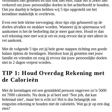
verbonden met genieten en dus ook met eten, maar het is zeker niet
verkeerd om jouw persoonlijke doelen in het achterhoofd te houden.
Om jou daarbij te helpen hebben wij 5 tips opgesteld om het
kerstdiner makkelijk te overleven.
Even een hele kleine toevoeging: deze tips zijn gebaseerd op de
doelen afvallen en strakker worden. Wanneer jij in spiermassa wil
aankomen is het de bedoeling dat je meer gaat eten. Houd er dan
wel rekening mee met wat je eet en zorg ervoor dat je niet alleen in
vet aankomt.
Met de volgende 5 tips zet jij hele grote stappen richting een goede
balans tijdens de feestdagen. Hierdoor kun jij genieten met jouw
familie en vrienden en zorg jij ervoor dat jouw persoonlijke doelen
niet in 2 dagen verpest worden.
TIP 1: Houd Overdag Rekening met
de Calorieën
Met de kerstdagen eet een gemiddeld persoon ongeveer zo’n 5000
tot 7000 calorieën. Nu denk je al heel snel ‘Nee joh, dat kan
helemaal niet’, maar het is echt zo! Het is dus belangrijk om
enigszins rekening te houden met de calorieën. Wat ga je op een dag
eten?