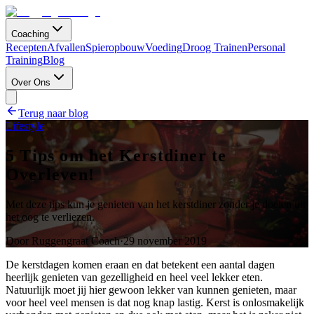
Coaching
Recepten
Afvallen
Spieropbouw
Voeding
Droog Trainen
Personal
Training
Blog
Over Ons
Terug naar blog
Lifestyle
5 Tips om het Kerstdiner te
Overleven!
Met deze tips kun je genieten van het kerstdiner zonder je doelen uit
het oog te verliezen.
Door
Ruggengraat Coach
·
29 november 2019
De kerstdagen komen eraan en dat betekent een aantal dagen
heerlijk genieten van gezelligheid en heel veel lekker eten.
Natuurlijk moet jij hier gewoon lekker van kunnen genieten, maar
voor heel veel mensen is dat nog knap lastig. Kerst is onlosmakelijk