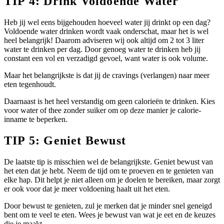
TIP 4: Drink Voldoende Water
Heb jij wel eens bijgehouden hoeveel water jij drinkt op een dag?
Voldoende water drinken wordt vaak onderschat, maar het is wel
heel belangrijk! Daarom adviseren wij ook altijd om 2 tot 3 liter
water te drinken per dag. Door genoeg water te drinken heb jij
constant een vol en verzadigd gevoel, want water is ook volume.
Maar het belangrijkste is dat jij de cravings (verlangen) naar meer
eten tegenhoudt.
Daarnaast is het heel verstandig om geen calorieën te drinken. Kies
voor water of thee zonder suiker om op deze manier je calorie-
inname te beperken.
TIP 5: Geniet Bewust
De laatste tip is misschien wel de belangrijkste. Geniet bewust van
het eten dat je hebt. Neem de tijd om te proeven en te genieten van
elke hap. Dit helpt je niet alleen om je doelen te bereiken, maar zorgt
er ook voor dat je meer voldoening haalt uit het eten.
Door bewust te genieten, zul je merken dat je minder snel geneigd
bent om te veel te eten. Wees je bewust van wat je eet en de keuzes
die je maakt.