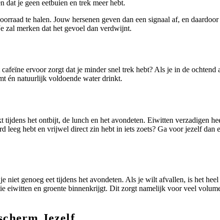
n dat je geen eetbuien en trek meer hebt.
oorraad te halen. Jouw hersenen geven dan een signaal af, en daardoor erv
Je zal merken dat het gevoel dan verdwijnt.
 cafeïne ervoor zorgt dat je minder snel trek hebt? Als je in de ochtend 
emt én natuurlijk voldoende water drinkt.
t tijdens het ontbijt, de lunch en het avondeten. Eiwitten verzadigen hee
 leeg hebt en vrijwel direct zin hebt in iets zoets? Ga voor jezelf dan 
je niet genoeg eet tijdens het avondeten. Als je wilt afvallen, is het hee
tie eiwitten en groente binnenkrijgt. Dit zorgt namelijk voor veel volume
scherm Jezelf