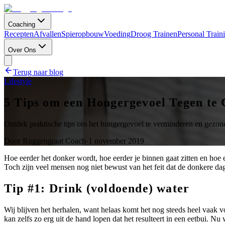
Coaching
Recepten
Afvallen
Spieropbouw
Voeding
Droog Trainen
Personal Train
Over Ons
Terug naar blog
Lifestyle
5 Tips om een Hongergevoel Tegen te
Ontdek praktische tips om het hongergevoel te verminderen en gezond 
Door
Ruggengraat Coach
·
1 november 2019
Hoe eerder het donker wordt, hoe eerder je binnen gaat zitten en hoe 
Toch zijn veel mensen nog niet bewust van het feit dat de donkere da
Tip #1: Drink (voldoende) water
Wij blijven het herhalen, want helaas komt het nog steeds heel vaak 
kan zelfs zo erg uit de hand lopen dat het resulteert in een eetbui. N