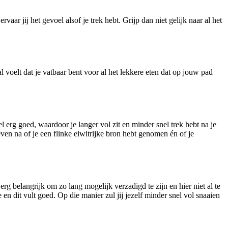
aar jij het gevoel alsof je trek hebt. Grijp dan niet gelijk naar al het
al voelt dat je vatbaar bent voor al het lekkere eten dat op jouw pad
l erg goed, waardoor je langer vol zit en minder snel trek hebt na je
even na of je een flinke eiwitrijke bron hebt genomen én of je
l erg belangrijk om zo lang mogelijk verzadigd te zijn en hier niet al te
 en dit vult goed. Op die manier zul jij jezelf minder snel vol snaaien