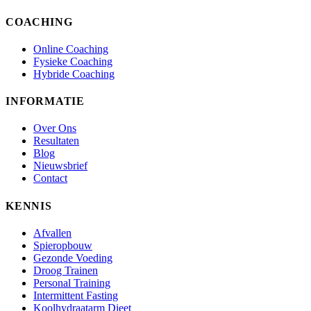
COACHING
Online Coaching
Fysieke Coaching
Hybride Coaching
INFORMATIE
Over Ons
Resultaten
Blog
Nieuwsbrief
Contact
KENNIS
Afvallen
Spieropbouw
Gezonde Voeding
Droog Trainen
Personal Training
Intermittent Fasting
Koolhydraatarm Dieet