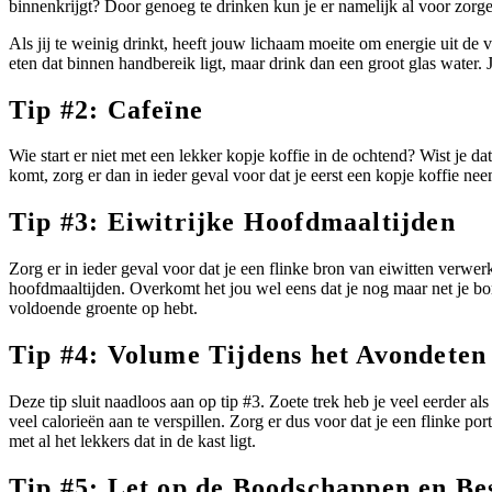
binnenkrijgt? Door genoeg te drinken kun je er namelijk al voor zorge
Als jij te weinig drinkt, heeft jouw lichaam moeite om energie uit de v
eten dat binnen handbereik ligt, maar drink dan een groot glas water. 
Tip #2: Cafeïne
Wie start er niet met een lekker kopje koffie in de ochtend? Wist je dat
komt, zorg er dan in ieder geval voor dat je eerst een kopje koffie ne
Tip #3: Eiwitrijke Hoofdmaaltijden
Zorg er in ieder geval voor dat je een flinke bron van eiwitten verwerk
hoofdmaaltijden. Overkomt het jou wel eens dat je nog maar net je bord
voldoende groente op hebt.
Tip #4: Volume Tijdens het Avondeten
Deze tip sluit naadloos aan op tip #3. Zoete trek heb je veel eerder als 
veel calorieën aan te verspillen. Zorg er dus voor dat je een flinke por
met al het lekkers dat in de kast ligt.
Tip #5: Let op de Boodschappen en Be