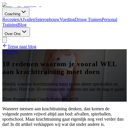
Coaching
Recepten
Afvallen
Spieropbouw
Voeding
Droog Trainen
Personal
Training
Blog
Over Ons
Terug naar blog
Lifestyle
10 redenen waarom je vooral WEL
aan krachttraining moet doen
Ontdek waarom krachttraining meer is dan alleen spierballen en
afvallen. Hier zijn 10 overtuigende redenen om aan de slag te gaan!
Door
Ruggengraat Coach
·
9 oktober 2020
Wanneer mensen aan krachttraining denken, dan komen de
volgende punten vrijwel altijd aan bod: afvallen, spierballen,
sportschool. Maar krachttraining gaat eigenlijk nog veel verder dan
dat! In dit artikel verklappen wij wat dat onder andere is.