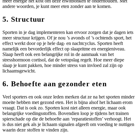
meer energie het kost om deze eiwitbonken te onderhouden. Met
andere woorden, je kunt meer eten zonder aan te komen.
5. Structuur
Sporten in je dag implementeren kan ervoor zorgen dat je dagen iets
meer structuur krijgen. Of je nou ’s avonds of ’s ochtends sport, het
effect werkt door op je hele dag- en nachtcyclus. Sporten heeft
namelijk een bevorderlijk effect op slaapritme en energieniveau.
Slaap heeft ook een belangrijke rol in de aanmaak van het
stresshormoon cortisol, dat de vetopslag regelt. Hoe meer diepe
slaap je kunt pakken, hoe minder stress van invloed zal zijn op
lichaamsgewicht.
6. Behoefte aan gezonder eten
Veel sporters en ook onze leden merken dat ze na het sporten minder
moeite hebben met gezond eten. Het is bijna alsof het lichaam erom
vraagt. Dat is ook zo. Sporten kost niet alleen energie, maar ook
belangrijke voedingsstoffen. Bovendien loop je tijdens het trainen
spierschade op die de behoefte aan ‘reparatiestoffen’ verhoogt. Het
is dus niet gek als je lichaam signalen afgeeft om voeding te nuttigen
waarin deze stoffen te vinden zijn.