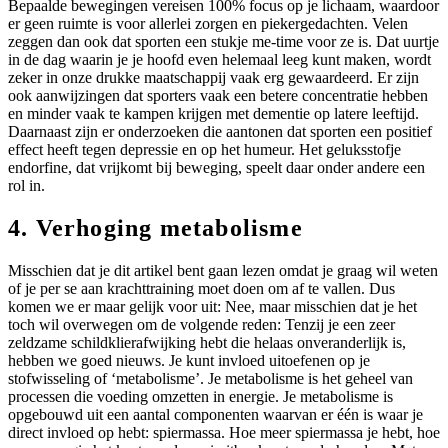
Bepaalde bewegingen vereisen 100% focus op je lichaam, waardoor
er geen ruimte is voor allerlei zorgen en piekergedachten. Velen
zeggen dan ook dat sporten een stukje me-time voor ze is. Dat uurtje
in de dag waarin je je hoofd even helemaal leeg kunt maken, wordt
zeker in onze drukke maatschappij vaak erg gewaardeerd. Er zijn
ook aanwijzingen dat sporters vaak een betere concentratie hebben
en minder vaak te kampen krijgen met dementie op latere leeftijd.
Daarnaast zijn er onderzoeken die aantonen dat sporten een positief
effect heeft tegen depressie en op het humeur. Het geluksstofje
endorfine, dat vrijkomt bij beweging, speelt daar onder andere een
rol in.
4. Verhoging metabolisme
Misschien dat je dit artikel bent gaan lezen omdat je graag wil weten
of je per se aan krachttraining moet doen om af te vallen. Dus
komen we er maar gelijk voor uit: Nee, maar misschien dat je het
toch wil overwegen om de volgende reden: Tenzij je een zeer
zeldzame schildklierafwijking hebt die helaas onveranderlijk is,
hebben we goed nieuws. Je kunt invloed uitoefenen op je
stofwisseling of ‘metabolisme’. Je metabolisme is het geheel van
processen die voeding omzetten in energie. Je metabolisme is
opgebouwd uit een aantal componenten waarvan er één is waar je
direct invloed op hebt: spiermassa. Hoe meer spiermassa je hebt, hoe