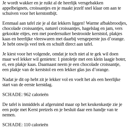
Je wordt wakker en je ruikt al de heerlijk versgebakken
appelbeignets, croissantjes en je maakt jezelf snel klaar om aan te
schuiven voor het kerstontbijt.
Eenmaal aan tafel zie je al dat lekkers liggen! Warme afbakbroodjes,
chocolade croissantjes, naturel croissantjes, hagelslag en jam, vers
gekookte eitjes, een met poedersuiker bestrooide kerststol, plakjes
kaas en heerlijke vleeswaren met daarbij versgeperste jus d’orange.
Je hebt onwijs veel trek en schuift direct aan tafel.
Je kiest voor het volgende, omdat je toch niet al te gek wil doen
maar wel lekker wil genieten: 1 pistoletje met een klein laagje boter,
ei, een plakje kaas. Daarnaast neem je een chocolade croissantje,
een plakje van de kerststol en een lekker glas jus d’orange.
Nadat je dit op hebt zit je lekker vol en voelt het als een heerlijke
start van de eerste kerstdag.
SCHADE: 962 calorieën
De tafel is inmiddels al afgeruimd maar op het keukenkastje zie je
een potje met Kerst pretzels en je besluit daar een handje van te
nemen.
SCHADE: 110 calorieën