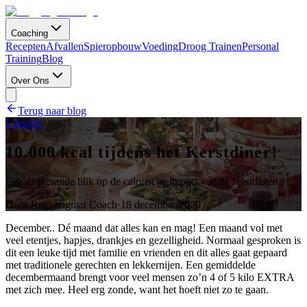
Coaching
Recepten
Afvallen
Spieropbouw
Voeding
Droog Trainen
Personal
Training
Blog
Over Ons
Terug naar blog
Lifestyle
10.000 kcal tijdens het Kerstdiner!
Een diepgaande blik op de calorische impact van de feestdagen.
Door
Ruggengraat Coach
·
18 december 2020
December.. Dé maand dat alles kan en mag! Een maand vol met
veel etentjes, hapjes, drankjes en gezelligheid. Normaal gesproken is
dit een leuke tijd met familie en vrienden en dit alles gaat gepaard
met traditionele gerechten en lekkernijen. Een gemiddelde
decembermaand brengt voor veel mensen zo’n 4 of 5 kilo EXTRA
met zich mee. Heel erg zonde, want het hoeft niet zo te gaan.