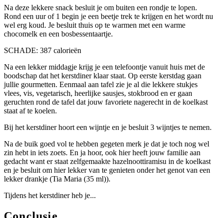
Na deze lekkere snack besluit je om buiten een rondje te lopen.
Rond een uur of 1 begin je een beetje trek te krijgen en het wordt nu
wel erg koud. Je besluit thuis op te warmen met een warme
chocomelk en een bosbessentaartje.
SCHADE: 387 calorieën
Na een lekker middagje krijg je een telefoontje vanuit huis met de
boodschap dat het kerstdiner klaar staat. Op eerste kerstdag gaan
jullie gourmetten. Eenmaal aan tafel zie je al die lekkere stukjes
vlees, vis, vegetarisch, heerlijke sausjes, stokbrood en er gaan
geruchten rond de tafel dat jouw favoriete nagerecht in de koelkast
staat af te koelen.
Bij het kerstdiner hoort een wijntje en je besluit 3 wijntjes te nemen.
Na de buik goed vol te hebben gegeten merk je dat je toch nog wel
zin hebt in iets zoets. En ja hoor, ook hier heeft jouw familie aan
gedacht want er staat zelfgemaakte hazelnoottiramisu in de koelkast
en je besluit om hier lekker van te genieten onder het genot van een
lekker drankje (Tia Maria (35 ml)).
Tijdens het kerstdiner heb je...
Conclusie