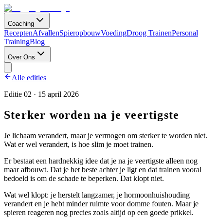
Coaching
Recepten
Afvallen
Spieropbouw
Voeding
Droog Trainen
Personal
Training
Blog
Over Ons
Alle edities
Editie
02
·
15 april 2026
Sterker worden na je veertigste
Je lichaam verandert, maar je vermogen om sterker te worden niet.
Wat er wel verandert, is hoe slim je moet trainen.
Er bestaat een hardnekkig idee dat je na je veertigste alleen nog
maar afbouwt. Dat je het beste achter je ligt en dat trainen vooral
bedoeld is om de schade te beperken. Dat klopt niet.
Wat wel klopt: je herstelt langzamer, je hormoonhuishouding
verandert en je hebt minder ruimte voor domme fouten. Maar je
spieren reageren nog precies zoals altijd op een goede prikkel.