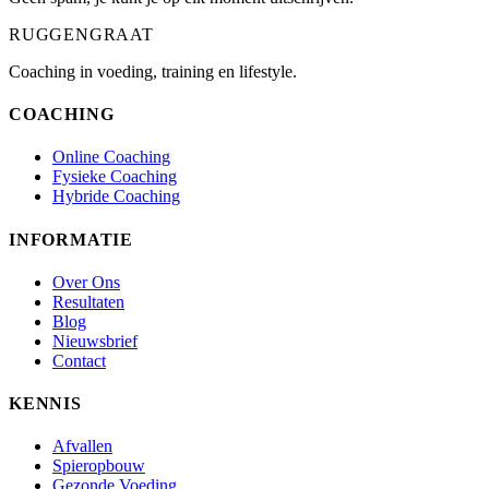
RUGGENGRAAT
Coaching in voeding, training en lifestyle.
COACHING
Online Coaching
Fysieke Coaching
Hybride Coaching
INFORMATIE
Over Ons
Resultaten
Blog
Nieuwsbrief
Contact
KENNIS
Afvallen
Spieropbouw
Gezonde Voeding