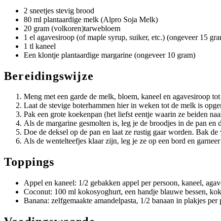
2 sneetjes stevig brood
80 ml plantaardige melk (Alpro Soja Melk)
20 gram (volkoren)tarwebloem
1 el agavesiroop (of maple syrup, suiker, etc.) (ongeveer 15 gr
1 tl kaneel
Een klontje plantaardige margarine (ongeveer 10 gram)
Bereidingswijze
Meng met een garde de melk, bloem, kaneel en agavesiroop tot
Laat de stevige boterhammen hier in weken tot de melk is opg
Pak een grote koekenpan (het liefst eentje waarin ze beiden naa
Als de margarine gesmolten is, leg je de broodjes in de pan en d
Doe de deksel op de pan en laat ze rustig gaar worden. Bak de 
Als de wentelteefjes klaar zijn, leg je ze op een bord en garnee
Toppings
Appel en kaneel: 1/2 gebakken appel per persoon, kaneel, agav
Coconut: 100 ml kokosyoghurt, een handje blauwe bessen, ko
Banana: zelfgemaakte amandelpasta, 1/2 banaan in plakjes per