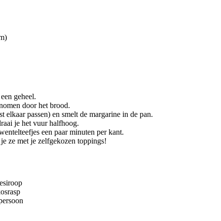
am)
 een geheel.
enomen door het brood.
st elkaar passen) en smelt de margarine in de pan.
raai je het vuur halfhoog.
wentelteefjes een paar minuten per kant.
r je ze met je zelfgekozen toppings!
esiroop
kosrasp
 persoon