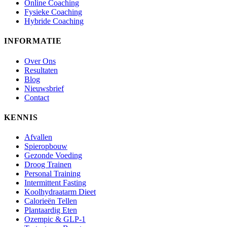
Online Coaching
Fysieke Coaching
Hybride Coaching
INFORMATIE
Over Ons
Resultaten
Blog
Nieuwsbrief
Contact
KENNIS
Afvallen
Spieropbouw
Gezonde Voeding
Droog Trainen
Personal Training
Intermittent Fasting
Koolhydraatarm Dieet
Calorieën Tellen
Plantaardig Eten
Ozempic & GLP-1