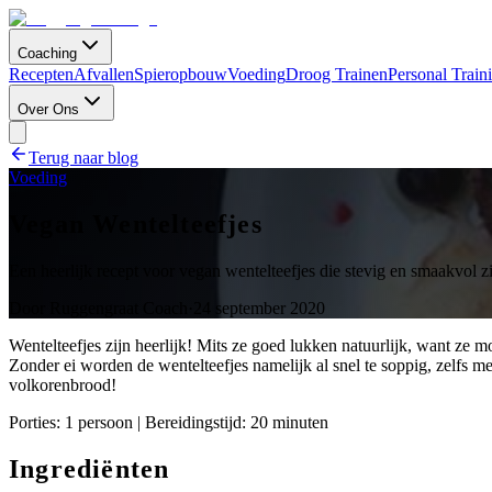
Coaching
Recepten
Afvallen
Spieropbouw
Voeding
Droog Trainen
Personal Train
Over Ons
Terug naar blog
Voeding
Vegan Wentelteefjes
Een heerlijk recept voor vegan wentelteefjes die stevig en smaakvol zi
Door
Ruggengraat Coach
·
24 september 2020
Wentelteefjes zijn heerlijk! Mits ze goed lukken natuurlijk, want ze 
Zonder ei worden de wentelteefjes namelijk al snel te soppig, zelfs 
volkorenbrood!
Porties: 1 persoon | Bereidingstijd: 20 minuten
Ingrediënten