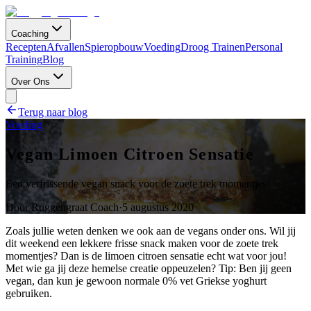
Coaching
Recepten
Afvallen
Spieropbouw
Voeding
Droog Trainen
Personal
Training
Blog
Over Ons
Terug naar blog
Voeding
Vegan Limoen Citroen Sensatie
Een verfrissende vegan snack voor de zoete trek momentjes!
Door
Ruggengraat Coach
·
5 augustus 2020
Zoals jullie weten denken we ook aan de vegans onder ons. Wil jij
dit weekend een lekkere frisse snack maken voor de zoete trek
momentjes? Dan is de limoen citroen sensatie echt wat voor jou!
Met wie ga jij deze hemelse creatie oppeuzelen? Tip: Ben jij geen
vegan, dan kun je gewoon normale 0% vet Griekse yoghurt
gebruiken.