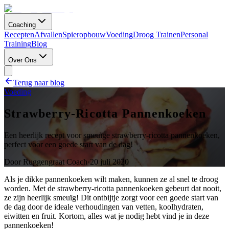
Coaching
Recepten
Afvallen
Spieropbouw
Voeding
Droog Trainen
Personal
Training
Blog
Over Ons
Terug naar blog
Voeding
Strawberry-Ricotta Pannenkoeken
Een heerlijk recept voor smeuïge strawberry-ricotta pannenkoeken,
perfect voor een goede start van de dag!
Door
Ruggengraat Coach
·
20 juli 2020
Als je dikke pannenkoeken wilt maken, kunnen ze al snel te droog
worden. Met de strawberry-ricotta pannenkoeken gebeurt dat nooit,
ze zijn heerlijk smeuïg! Dit ontbijtje zorgt voor een goede start van
de dag door de ideale verhoudingen van vetten, koolhydraten,
eiwitten en fruit. Kortom, alles wat je nodig hebt vind je in deze
pannenkoeken!