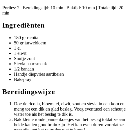
Porties: 2 | Bereidingstijd: 10 min | Baktijd: 10 min | Totale tijd: 20
min
Ingrediënten
180 gr ricotta
50 gr tarwebloem
1 ei
1 eiwit
Snufje zout
Stevia naar smaak
1/2 banaan
Handje diepvries aardbeien
Bakspray
Bereidingswijze
Doe de ricotta, bloem, ei, eiwit, zout en stevia in een kom en
meng tot een dik en glad beslag. Voeg eventueel een scheutje
water toe als het beslag te dik is.
Bak kleine ronde pannenkoekjes van het beslag totdat ze aan
beide kanten goudbruin zijn. Het kan even duren voordat ze
gaar zijn, zet het vuur dus niet te hoog!