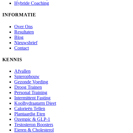
Hybride Coaching
INFORMATIE
Over Ons
Resultaten
Blog
Nieuwsbrief
Contact
KENNIS
Afvallen
Spieropbouw
Gezonde Voeding
Droog Trainen
Personal Training
Intermittent Fasting
Koolhydraatarm Dieet
Calorieën Tellen
Plantaardig Eten
Ozempic & GLP-1
Testosteron Boosters
Eieren & Cholesterol