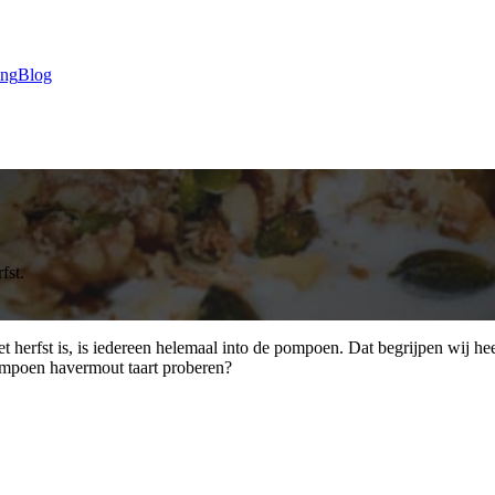
ing
Blog
fst.
et herfst is, is iedereen helemaal into de pompoen. Dat begrijpen wij h
pompoen havermout taart proberen?