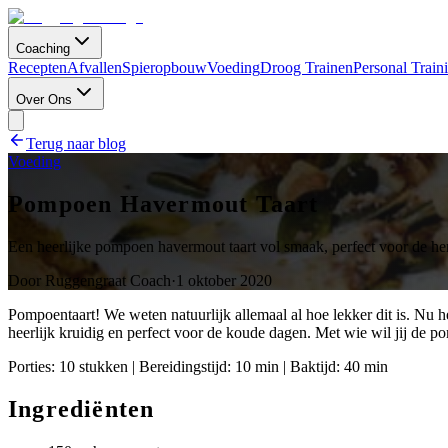
Coaching
Recepten
Afvallen
Spieropbouw
Voeding
Droog Trainen
Personal Train
Over Ons
Terug naar blog
Voeding
Pompoen Havermout Taart
Een heerlijke pompoen havermout taart vol smaak, perfect voor de her
Door
Ruggengraat Coach
·
1 oktober 2020
Pompoentaart! We weten natuurlijk allemaal al hoe lekker dit is. Nu h
heerlijk kruidig en perfect voor de koude dagen. Met wie wil jij de 
Porties: 10 stukken | Bereidingstijd: 10 min | Baktijd: 40 min
Ingrediënten