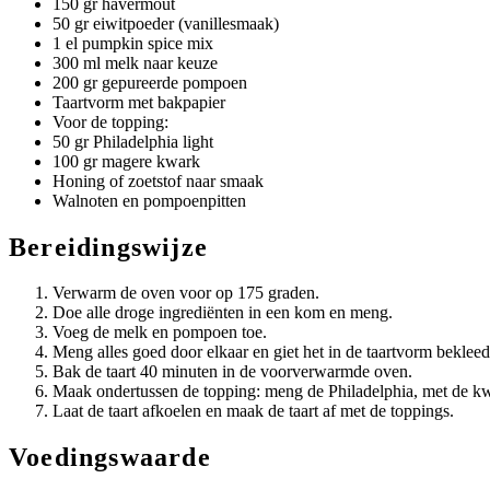
150 gr havermout
50 gr eiwitpoeder (vanillesmaak)
1 el pumpkin spice mix
300 ml melk naar keuze
200 gr gepureerde pompoen
Taartvorm met bakpapier
Voor de topping:
50 gr Philadelphia light
100 gr magere kwark
Honing of zoetstof naar smaak
Walnoten en pompoenpitten
Bereidingswijze
Verwarm de oven voor op 175 graden.
Doe alle droge ingrediënten in een kom en meng.
Voeg de melk en pompoen toe.
Meng alles goed door elkaar en giet het in de taartvorm beklee
Bak de taart 40 minuten in de voorverwarmde oven.
Maak ondertussen de topping: meng de Philadelphia, met de kwa
Laat de taart afkoelen en maak de taart af met de toppings.
Voedingswaarde