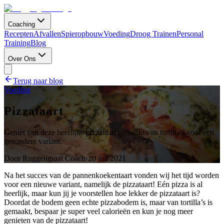
Coaching
Recepten
Afvallen
Spieropbouw
Voeding
Droog Trainen
Personal
Training
Blog
Over Ons
Terug naar blog
Voeding
Pizzataart
Geniet van deze heerlijke pizzataart gemaakt van tortilla's voor een
gezondere variant.
Door
Ruggengraat Coach
·
20 juli 2021
Na het succes van de pannenkoekentaart vonden wij het tijd worden
voor een nieuwe variant, namelijk de pizzataart! Eén pizza is al
heerlijk, maar kun jij je voorstellen hoe lekker de pizzataart is?
Doordat de bodem geen echte pizzabodem is, maar van tortilla’s is
gemaakt, bespaar je super veel calorieën en kun je nog meer
genieten van de pizzataart!