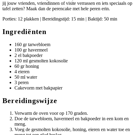
jij jouw vrienden, vriendinnen of visite verrassen en iets speciaals op
tafel zetten? Maak dan de perencake met hele peren erin.
Porties: 12 plakken | Bereidingstijd: 15 min | Baktijd: 50 min
Ingrediënten
160 gr tarwebloem
100 gr havermeel
2 el bakpoeder
120 ml gesmolten kokosolie
60 gr honing
4 eieren
50 ml water
3 peren
Cakevorm met bakpapier
Bereidingswijze
Verwarm de oven voor op 170 graden.
Doe de tarwebloem, havermeel en bakpoeder in een kom en
meng.
Voeg de gesmolten kokosolie, honing, eieren en water toe en
meng tot een glad beslag.