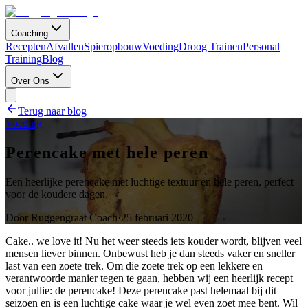
Coaching
Recepten
Afvallen
Spieropbouw
Voeding
Droog Trainen
Personal
Training
Blog
Over Ons
Terug naar blog
Voeding
Perencake met hele peren
Een heerlijke perencake met luchtige textuur en hele peren, perfect
voor de koudere dagen.
Door
Ruggengraat Coach
·
25 februari 2020
Cake.. we love it! Nu het weer steeds iets kouder wordt, blijven veel
mensen liever binnen. Onbewust heb je dan steeds vaker en sneller
last van een zoete trek. Om die zoete trek op een lekkere en
verantwoorde manier tegen te gaan, hebben wij een heerlijk recept
voor jullie: de perencake! Deze perencake past helemaal bij dit
seizoen en is een luchtige cake waar je wel even zoet mee bent. Wil