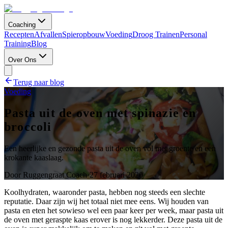
Coaching
Recepten
Afvallen
Spieropbouw
Voeding
Droog Trainen
Personal
Training
Blog
Over Ons
Terug naar blog
Voeding
Pasta uit de oven met spinazie en
broccoli
Een heerlijke en gezonde pasta uit de oven vol met groente en een
krokante kaaslaag.
Door
Ruggengraat Coach
·
27 februari 2020
Koolhydraten, waaronder pasta, hebben nog steeds een slechte
reputatie. Daar zijn wij het totaal niet mee eens. Wij houden van
pasta en eten het sowieso wel een paar keer per week, maar pasta uit
de oven met geraspte kaas erover is nog lekkerder. Deze pasta uit de