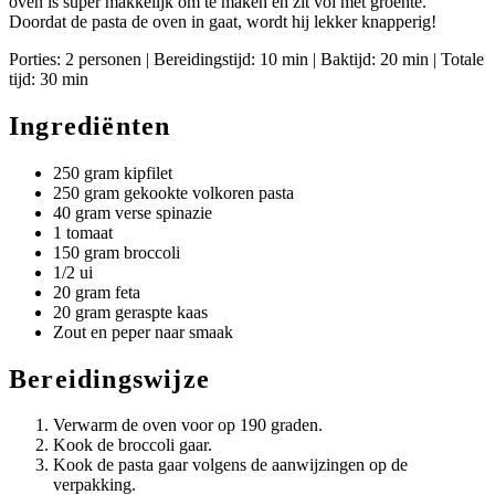
oven is super makkelijk om te maken en zit vol met groente.
Doordat de pasta de oven in gaat, wordt hij lekker knapperig!
Porties: 2 personen | Bereidingstijd: 10 min | Baktijd: 20 min | Totale
tijd: 30 min
Ingrediënten
250 gram kipfilet
250 gram gekookte volkoren pasta
40 gram verse spinazie
1 tomaat
150 gram broccoli
1/2 ui
20 gram feta
20 gram geraspte kaas
Zout en peper naar smaak
Bereidingswijze
Verwarm de oven voor op 190 graden.
Kook de broccoli gaar.
Kook de pasta gaar volgens de aanwijzingen op de
verpakking.