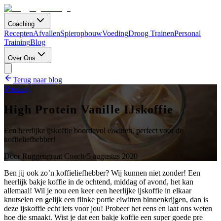
Coaching
Recepten
Afvallen
Spieropbouw
Voeding
Droog Trainen
Personal
Training
Blog
Over Ons
Terug naar blog
Voeding
High Protein Vanille IJskoffie
Een heerlijke ijskoffie boordevol eiwitten, perfect voor de
koffieliefhebber!
Door
Ruggengraat Coach
·
5 augustus 2020
Ben jij ook zo’n koffieliefhebber? Wij kunnen niet zonder! Een
heerlijk bakje koffie in de ochtend, middag of avond, het kan
allemaal! Wil je nou een keer een heerlijke ijskoffie in elkaar
knutselen en gelijk een flinke portie eiwitten binnenkrijgen, dan is
deze ijskoffie echt iets voor jou! Probeer het eens en laat ons weten
hoe die smaakt. Wist je dat een bakje koffie een super goede pre