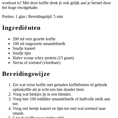
workout is? Met deze koffie denk je ook gelijk aan je herstel door
het hoge eiwitgehalte.
Porties: 1 glas | Bereidingstijd: 5 min
Ingrediënten
200 ml vers gezette koffie
100 ml ongezoete amandelmelk
Snufje kaneel
Snufje tijm
Halve scoop whey protein (15 gram)
Stevia of zoetstof (vloeibare)
Bereidingswijze
Zet wat verse koffie met gemalen koffiebonen of gebruik
oploskoffie als je echt een luie donder bent.
Voeg wat blokjes ijs in een blender.
Voeg hier 100 milliliter amandelmelk of halfvolle melk aan
toe.
Voeg een beetje kaneel en tijm toe met wat zoetstof naar
smaak.
Giet de koffie naar sterkte erbij.