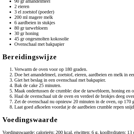
90 gr amandelmeel
2 eieren
3 el zoetstof (poeder)
200 ml magere melk
6 aardbeien in stukjes
80 gr tarwebloem
30 gr honing
45 gr ongesmolten kokosolie
Ovenschaal met bakpapier
Bereidingswijze
Verwarm de oven voor op 180 graden.
Doe het amandelmeel, zoetstof, eieren, aardbeien en melk in 
Giet het beslag in een ovenschaal met bakpapier.
Bak de cake 25 minuten.
Maak ondertussen de crumble: doe de tarwebloem, honing en ong
Haal de ovenschaal uit de oven en verdeel de brokjes deeg over
Zet de ovenschaal nu opnieuw 20 minuten in de oven, op 170 
Laat goed afkoelen voordat je de aardbeien crumble repen snijd
Voedingswaarde
Voedingswaarde: calorieën: 200 kcal, eiwitten: 6 g, koolhydraten: 13 g