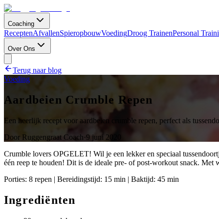
Coaching
Recepten
Afvallen
Spieropbouw
Voeding
Droog Trainen
Personal Train
Over Ons
Terug naar blog
Voeding
Aardbeien Crumble Repen
Een heerlijk recept voor aardbeien crumble repen, perfect als tussendo
Door
Ruggengraat Coach
·
9 juni 2020
Crumble lovers OPGELET! Wil je een lekker en speciaal tussendoortje
één reep te houden! Dit is de ideale pre- of post-workout snack. Met
Porties: 8 repen | Bereidingstijd: 15 min | Baktijd: 45 min
Ingrediënten