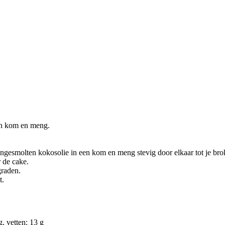
een kom en meng.
esmolten kokosolie in een kom en meng stevig door elkaar tot je brokj
 de cake.
graden.
t.
, vetten: 13 g