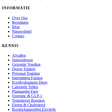
INFORMATIE
Over Ons
Resultaten
Blog
Nieuwsbrief
Contact
KENNIS
Afvallen
Spieropbouw
Gezonde Voeding
Droog Trainen
Personal Training
Intermittent Fasting
Koolhydraatarm Dieet
Calorieën Tellen
Plantaardig Eten
Ozempic & GLP-1
Testosteron Boosters
Eieren & Cholesterol
Boodschappenlijst Eiwitrijk